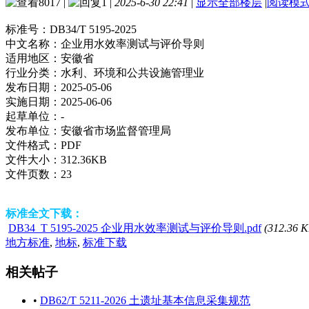
8017
|
1
|
2025-6-30 22:41
|
显示全部楼层
|
阅读模
标准号：
DB34/T 5195-2025
中文名称：
企业用水效率测试与评价导则
适用地区：
安徽省
行业分类：
水利、环境和公共设施管理业
发布日期：
2025-05-06
实施日期：
2025-06-06
起草单位：
-
发布单位：
安徽省市场监督管理局
文件格式：
PDF
文件大小：
312.36KB
文件页数：
23
标准全文下载：
DB34_T 5195-2025 企业用水效率测试与评价导则.pdf
(312.36 K
地方标准
,
地标
,
标准下载
相关帖子
•
DB62/T 5211-2026 土遗址基本信息采集规范