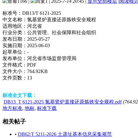
1166
|
1
|
2025-7-14 20:45
|
显示全部楼层
|
阅读模
标准号：
DB13/T 6121-2025
中文名称：
氢基竖炉直接还原炼铁安全规程
适用地区：
河北省
行业分类：
公共管理、社会保障和社会组织
发布日期：
2025-05-27
实施日期：
2025-06-03
起草单位：
-
发布单位：
河北省市场监督管理局
文件格式：
PDF
文件大小：
764.92KB
文件页数：
13
标准全文下载：
DB13_T 6121-2025 氢基竖炉直接还原炼铁安全规程.pdf
(764.9
地方标准
,
地标
,
标准下载
相关帖子
•
DB62/T 5211-2026 土遗址基本信息采集规范