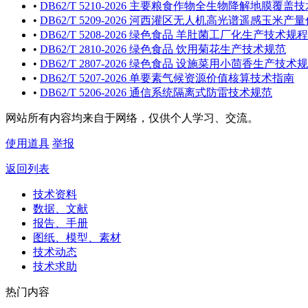
•
DB62/T 5210-2026 主要粮食作物全生物降解地膜覆盖
•
DB62/T 5209-2026 河西灌区无人机高光谱遥感玉米
•
DB62/T 5208-2026 绿色食品 羊肚菌工厂化生产技术规程
•
DB62/T 2810-2026 绿色食品 饮用菊花生产技术规范
•
DB62/T 2807-2026 绿色食品 设施菜用小茴香生产技术
•
DB62/T 5207-2026 单要素气候资源价值核算技术指南
•
DB62/T 5206-2026 通信系统隔离式防雷技术规范
网站所有内容均来自于网络，仅供个人学习、交流。
使用道具
举报
返回列表
技术资料
数据、文献
报告、手册
图纸、模型、素材
技术动态
技术求助
热门内容