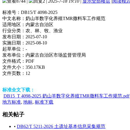
8744
|
2
|
2025-7-18 19:10
|
显示全部楼层
|
阅读模
标准号：
DB15/T 4098-2025
中文名称：
奶山羊数字化养殖TMR撒料车工作规范
适用地区：
内蒙古自治区
行业分类：
农、林、牧、渔业
发布日期：
2025-07-10
实施日期：
2025-08-10
起草单位：
-
发布单位：
内蒙古自治区市场监督管理局
文件格式：
PDF
文件大小：
350.17KB
文件页数：
12
标准全文下载：
DB15_T 4098-2025 奶山羊数字化养殖TMR撒料车工作规范.pdf
地方标准
,
地标
,
标准下载
相关帖子
•
DB62/T 5211-2026 土遗址基本信息采集规范