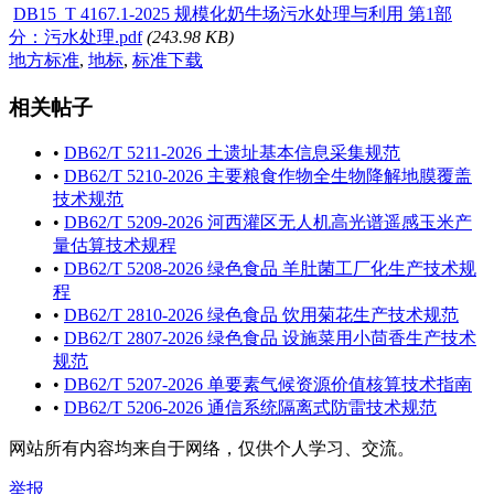
DB15_T 4167.1-2025 规模化奶牛场污水处理与利用 第1部
分：污水处理.pdf
(243.98 KB)
地方标准
,
地标
,
标准下载
相关帖子
•
DB62/T 5211-2026 土遗址基本信息采集规范
•
DB62/T 5210-2026 主要粮食作物全生物降解地膜覆盖
技术规范
•
DB62/T 5209-2026 河西灌区无人机高光谱遥感玉米产
量估算技术规程
•
DB62/T 5208-2026 绿色食品 羊肚菌工厂化生产技术规
程
•
DB62/T 2810-2026 绿色食品 饮用菊花生产技术规范
•
DB62/T 2807-2026 绿色食品 设施菜用小茴香生产技术
规范
•
DB62/T 5207-2026 单要素气候资源价值核算技术指南
•
DB62/T 5206-2026 通信系统隔离式防雷技术规范
网站所有内容均来自于网络，仅供个人学习、交流。
举报