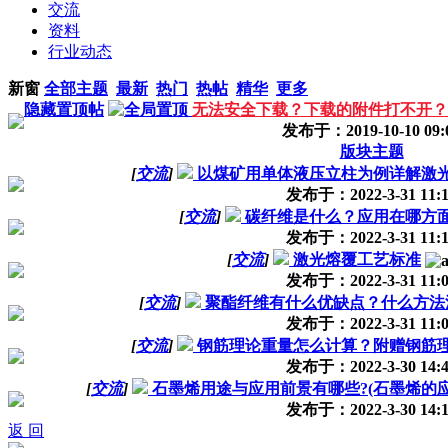
交流
资料
行业动态
新窗
全部主题
最新
热门
热帖
精华
更多
隐藏置顶帖
无法安全下载？下载的附件打不开？
发布于：2019-10-10 09:
版块主题
[
交流
]
以煤矿用单体液压立柱为例详解激
发布于：2022-3-31 11:1
[
交流
]
碳纤维是什么？应用在哪方
发布于：2022-3-31 11:1
[
交流
]
激光熔覆工艺标准
发布于：2022-3-31 11:0
[
交流
]
聚酯纤维有什么优缺点？什么方法
发布于：2022-3-31 11:0
[
交流
]
钢筋理论重量怎么计算？附赠钢筋
发布于：2022-3-30 14:4
[
交流
]
石墨烯用途与应用前景有哪些?(石墨烯的应
发布于：2022-3-30 14:1
返 回