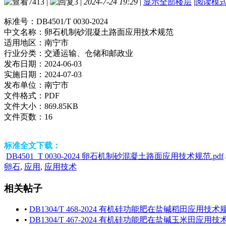
7413
|
3
|
2024-7-24 19:29
|
显示全部楼层
|
阅读模
标准号：
DB4501/T 0030-2024
中文名称：
卵石机制砂混凝土路面应用技术规范
适用地区：
南宁市
行业分类：
交通运输、仓储和邮政业
发布日期：
2024-06-03
实施日期：
2024-07-03
发布单位：
南宁市
文件格式：
PDF
文件大小：
869.85KB
文件页数：
16
标准全文下载：
DB4501_T 0030-2024 卵石机制砂混凝土路面应用技术规范.pdf
卵石
,
应用
,
应用技术
相关帖子
•
DB1304/T 468-2024 有机硅功能肥在盐碱稻田应用技术
•
DB1304/T 467-2024 有机硅功能肥在盐碱玉米田应用