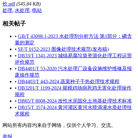
价.pdf
(545.84 KB)
处理
,
水处理
,
电站
相关帖子
•
GB/T 43098.1-2023 水处理剂分析方法 第1部分：磷含
量的测定
•
SF/T 0152-2023 图像处理技术规范(发布稿)
•
DB33/T 1341-2023 城镇易腐垃圾资源化处理工程运营
评价规范
•
DB4401/T 53-2020 污水处理厂设备设施维护维修及报
废操作规范
•
DB4403/T 443-2024 蔬菜种子干热处理技术规程
•
DB3201/T 1199-2024 规模鸡场病死鸡无害化处理操作
规程
•
DB65/T 8008-2024 改性水泥固化土地基处理技术标准
•
DB15/T 3574-2024 黄河灌区黄河水喷滴灌水质处理技
术规程
网站所有内容均来自于网络，仅供个人学习、交流。
举报