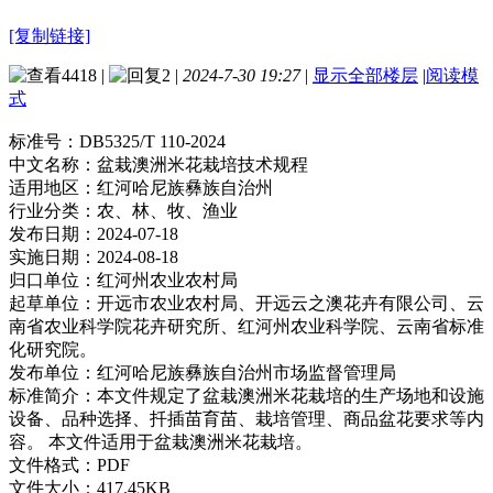
[复制链接]
4418
|
2
|
2024-7-30 19:27
|
显示全部楼层
|
阅读模
式
标准号：
DB5325/T 110-2024
中文名称：
盆栽澳洲米花栽培技术规程
适用地区：
红河哈尼族彝族自治州
行业分类：
农、林、牧、渔业
发布日期：
2024-07-18
实施日期：
2024-08-18
归口单位：
红河州农业农村局
起草单位：
开远市农业农村局、开远云之澳花卉有限公司、云
南省农业科学院花卉研究所、红河州农业科学院、云南省标准
化研究院。
发布单位：
红河哈尼族彝族自治州市场监督管理局
标准简介：
本文件规定了盆栽澳洲米花栽培的生产场地和设施
设备、品种选择、扦插苗育苗、栽培管理、商品盆花要求等内
容。 本文件适用于盆栽澳洲米花栽培。
文件格式：
PDF
文件大小：
417.45KB