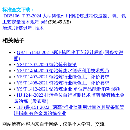
标准全文下载：
DB5106_T 33-2024 大型铸锻件用钢冶炼过程快速氢、氧、氮
工艺定量技术规程.pdf
(506.45 KB)
冶炼
,
冶炼过程
,
技术
相关帖子
•
GB/T 51443-2021 铟冶炼回收工艺设计标准(附条文说
明)
•
YS/T 1397-2020 铜冶炼分银渣
•
YS/T 1404-2020 铅冶炼废水循环利用技术规范
•
YS/T 1407-2021 铜冶炼行业绿色工厂评价要求
•
YS/T 1408-2021 锌冶炼行业绿色工厂评价要求
•
YS/T 1412-2021 钴冶炼企业 单位产品能源消耗限额
•
HJ 1244-2022 排污单位自行监测技术指南 稀有稀土金
属冶炼（发布稿）
•
JJF (鲁)151-2022 “两高”行业监测用计量器具配备和管
理指南 有色金属冶炼企业
网站所有内容均来自于网络，仅供个人学习、交流。