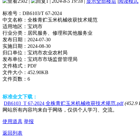
2502
|
1
|
2024-8-5 19:18
|
显示全部楼层
|
阅读模式
标准号：
DB6103/T 67-2024
中文名称：
全株青贮玉米机械收获技术规范
适用地区：
宝鸡市
行业分类：
居民服务、修理和其他服务业
发布日期：
2024-07-30
实施日期：
2024-08-30
归口单位：
宝鸡市农业农村局
发布单位：
宝鸡市市场监督管理局
文件格式：
PDF
文件大小：
452.90KB
文件页数：
6
标准全文下载：
DB6103_T 67-2024 全株青贮玉米机械收获技术规范.pdf
(452.9
网站所有内容均来自于网络，仅供个人学习、交流。
使用道具
举报
返回列表