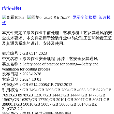
[复制链接]
10562
|
6
|
2024-8-6 16:27
|
显示全部楼层
|
阅读模
式
本文件规定了涂装作业中前处理工艺和涂覆工艺及其通风的安
全技术要求。本文件适用于涂装作业中前处理工艺和涂覆工艺
及其通风系统的设计、安装及使用。
标准编号：GB 6514-2023
中文名称：涂装作业安全规程 涂漆工艺安全及其通风
英文名称：Safety code of practice for coating—Safety and
ventilation for coating process
发布日期：2023-12-28
实施日期：2024-10-01
代替标准：GB 6514-2008;GB 7692-2012
引用标准：GB 2494;GB 2893;GB 2894;GB 4053.3;GB 6220;GB
7691;GB 8978;GB 12367;GB 14443;GB 14444;GB 14773;GB
15607;GB 16297;GB 17750;GB 20101;GB 30077;GB 30871;GB
39800.1;GB 50016;GB 50057;GB 50058;GB 50140;GBZ
2.1;GBZ 2.2
提出单位：中华人民共和国应急管理部