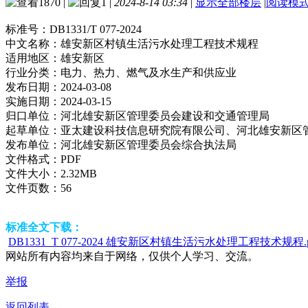
1870
|
1
|
2024-8-14 03:34
|
显示全部楼层
|
阅读模
标准号：
DB1331/T 077-2024
中文名称：
雄安新区村镇生活污水处理工程技术规程
适用地区：
雄安新区
行业分类：
电力、热力、燃气及水生产和供应业
发布日期：
2024-03-08
实施日期：
2024-03-15
归口单位：
河北雄安新区管理委员会建设和交通管理局
起草单位：
亚太建设科技信息研究院有限公司、河北雄安新区
发布单位：
河北雄安新区管理委员会综合执法局
文件格式：
PDF
文件大小：
2.32MB
文件页数：
56
标准全文下载：
DB1331_T 077-2024 雄安新区村镇生活污水处理工程技术规程.p
网站所有内容均来自于网络，仅供个人学习、交流。
举报
返回列表