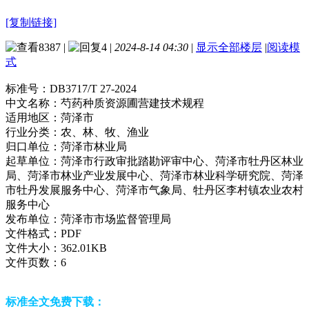
[复制链接]
8387
|
4
|
2024-8-14 04:30
|
显示全部楼层
|
阅读模
式
标准号：
DB3717/T 27-2024
中文名称：
芍药种质资源圃营建技术规程
适用地区：
菏泽市
行业分类：
农、林、牧、渔业
归口单位：
菏泽市林业局
起草单位：
菏泽市行政审批踏勘评审中心、菏泽市牡丹区林业
局、菏泽市林业产业发展中心、菏泽市林业科学研究院、菏泽
市牡丹发展服务中心、菏泽市气象局、牡丹区李村镇农业农村
服务中心
发布单位：
菏泽市市场监督管理局
文件格式：
PDF
文件大小：
362.01KB
文件页数：
6
标准全文免费下载：