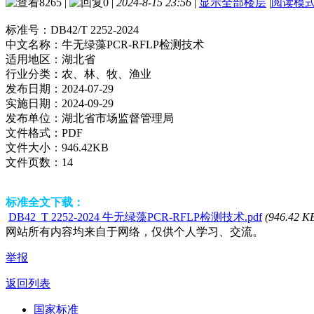
8265
|
0
|
2024-8-15 23:56
|
显示全部楼层
|
阅读模
标准号：
DB42/T 2252-2024
中文名称：
牛无绿藻PCR-RFLP检测技术
适用地区：
湖北省
行业分类：
农、林、牧、渔业
发布日期：
2024-07-29
实施日期：
2024-09-29
发布单位：
湖北省市场监督管理局
文件格式：
PDF
文件大小：
946.42KB
文件页数：
14
标准全文下载：
DB42_T 2252-2024 牛无绿藻PCR-RFLP检测技术.pdf
(946.42 K
网站所有内容均来自于网络，仅供个人学习、交流。
举报
返回列表
国家标准