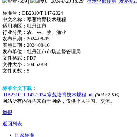
7559
|
0
|
2024-8-23 18:29
|
显示全部楼层
|
阅读模
标准号：
DB2310/T 147-2024
中文名称：
寒葱培育技术规程
适用地区：
牡丹江市
行业分类：
农、林、牧、渔业
发布日期：
2024-08-05
实施日期：
2024-08-16
发布单位：
牡丹江市市场监督管理局
文件格式：
PDF
文件大小：
504.52KB
文件页数：
5
标准全文下载：
DB2310_T 147-2024 寒葱培育技术规程.pdf
(504.52 KB)
网站所有内容均来自于网络，仅供个人学习、交流。
举报
返回列表
国家标准