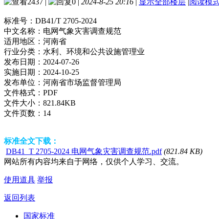
2437
|
0
|
2024-8-25 20:16
|
显示全部楼层
|
阅读模
标准号：
DB41/T 2705-2024
中文名称：
电网气象灾害调查规范
适用地区：
河南省
行业分类：
水利、环境和公共设施管理业
发布日期：
2024-07-26
实施日期：
2024-10-25
发布单位：
河南省市场监督管理局
文件格式：
PDF
文件大小：
821.84KB
文件页数：
14
标准全文下载：
DB41_T 2705-2024 电网气象灾害调查规范.pdf
(821.84 KB)
网站所有内容均来自于网络，仅供个人学习、交流。
使用道具
举报
返回列表
国家标准