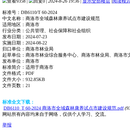
9358
|
0
|
2024-8-26 19:36
|
显示全部楼层
|
阅读模
标准号：
DB6110/T 60-2024
中文名称：
商洛市全域森林康养试点市建设规范
适用地区：
商洛市
行业分类：
公共管理、社会保障和社会组织
发布日期：
2024-07-23
实施日期：
2024-08-22
归口单位：
商洛市林业局
起草单位：
商洛市林业综合服务中心、商洛市林业局、商洛市
发布单位：
商洛市
标准简介：
适用于商洛市
文件格式：
PDF
文件大小：
932.85KB
文件页数：
21
标准全文下载：
DB6110_T 60-2024 商洛市全域森林康养试点市建设规范.pdf
(9
网站所有内容均来自于网络，仅供个人学习、交流。
举报