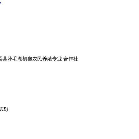
式
吾县淖毛湖初鑫农民养殖专业 合作社
 KB)