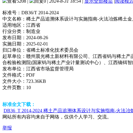
5208
|
0
|
2024-8-31 18:54
|
显示全部楼层
|
阅读模
标准号：
DB36/T 2014-2024
中文名称：
稀土产品追溯体系设计与实施指南-火法冶炼稀土金
适用地区：
江西省
行业分类：
制造业
发布日期：
2024-08-26
实施日期：
2025-02-01
归口单位：
省稀土标准化技术委员会
起草单位：
赣州晨光稀土新材料有限公司、江西省钨与稀土产
合检验检测院(国家钨与稀土产业计量测试中心）、江西镝铒智
发布单位：
江西省市场监督管理局
文件格式：
PDF
文件大小：
723.36KB
文件页数：
10
标准全文下载：
DB36_T 2014-2024 稀土产品追溯体系设计与实施指南-火法冶
网站所有内容均来自于网络，仅供个人学习、交流。
举报