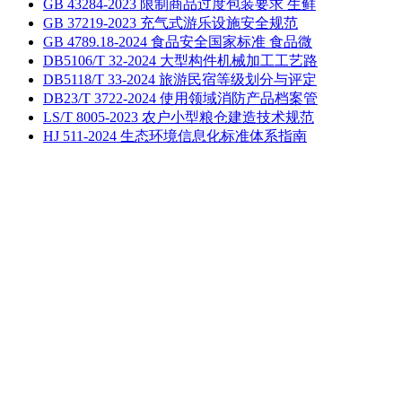
GB 43284-2023 限制商品过度包装要求 生鲜
GB 37219-2023 充气式游乐设施安全规范
GB 4789.18-2024 食品安全国家标准 食品微
DB5106/T 32-2024 大型构件机械加工工艺路
DB5118/T 33-2024 旅游民宿等级划分与评定
DB23/T 3722-2024 使用领域消防产品档案管
LS/T 8005-2023 农户小型粮仓建造技术规范
HJ 511-2024 生态环境信息化标准体系指南
麦田学社作为一个交流、学习、分享的平台，致力于服务各位
网友。本站所有内容均由网友提供，仅表明其个人的立场或观
点，并不代表麦田学社的立场或观点，本站不对该内容负责。
如其涉及版权问题，请联系客服删除内容。
技术交流
技术信息
技术资料
文献交流