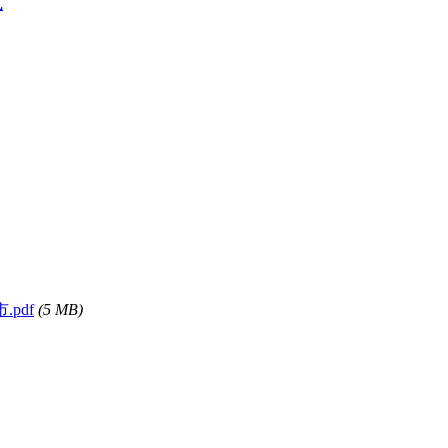
式
.pdf
(5 MB)