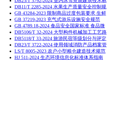
DB23/T 3792-2024 室内冰雪景观建筑技术标
DB11/T 2285-2024 水果生产质量安全控制规
GB 43284-2023 限制商品过度包装要求 生鲜
GB 37219-2023 充气式游乐设施安全规范
GB 4789.18-2024 食品安全国家标准 食品微
DB5106/T 32-2024 大型构件机械加工工艺路
DB5118/T 33-2024 旅游民宿等级划分与评定
DB23/T 3722-2024 使用领域消防产品档案管
LS/T 8005-2023 农户小型粮仓建造技术规范
HJ 511-2024 生态环境信息化标准体系指南
麦田学社作为一个交流、学习、分享的平台，致力于服务各位
网友。本站所有内容均由网友提供，仅表明其个人的立场或观
点，并不代表麦田学社的立场或观点，本站不对该内容负责。
如其涉及版权问题，请联系客服删除内容。
技术交流
技术信息
技术资料