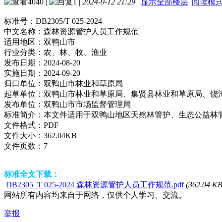
4040
|
1
|
2024-9-12 21:29
|
显示全部楼层
|
阅读模
标准号：
DB2305/T 025-2024
中文名称：
森林资源管护人员工作规范
适用地区：
双鸭山市
行业分类：
农、林、牧、渔业
发布日期：
2024-08-20
实施日期：
2024-09-20
归口单位：
双鸭山市林业和草原局
起草单位：
双鸭山市林业和草原局、集贤县林业和草原局、饶
发布单位：
双鸭山市市场监督管理局
标准简介：
本文件适用于双鸭山地区天然林管护、生态公益林
文件格式：
PDF
文件大小：
362.04KB
文件页数：
7
标准全文下载：
DB2305_T 025-2024 森林资源管护人员工作规范.pdf
(362.04 KB
网站所有内容均来自于网络，仅供个人学习、交流。
举报