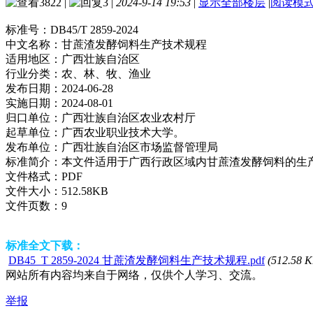
3822
|
3
|
2024-9-14 19:53
|
显示全部楼层
|
阅读模
标准号：
DB45/T 2859-2024
中文名称：
甘蔗渣发酵饲料生产技术规程
适用地区：
广西壮族自治区
行业分类：
农、林、牧、渔业
发布日期：
2024-06-28
实施日期：
2024-08-01
归口单位：
广西壮族自治区农业农村厅
起草单位：
广西农业职业技术大学。
发布单位：
广西壮族自治区市场监督管理局
标准简介：
本文件适用于广西行政区域内甘蔗渣发酵饲料的生
文件格式：
PDF
文件大小：
512.58KB
文件页数：
9
标准全文下载：
DB45_T 2859-2024 甘蔗渣发酵饲料生产技术规程.pdf
(512.58 K
网站所有内容均来自于网络，仅供个人学习、交流。
举报