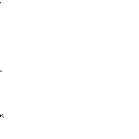
式
产。
B)