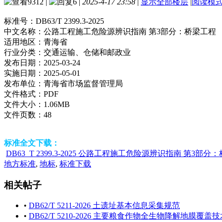
9312
|
6
|
2025-4-17 23:58
|
显示全部楼层
|
阅读模
标准号：
DB63/T 2399.3-2025
中文名称：
公路工程施工危险源辨识指南 第3部分：桥梁工程
适用地区：
青海省
行业分类：
交通运输、仓储和邮政业
发布日期：
2025-03-24
实施日期：
2025-05-01
发布单位：
青海省市场监督管理局
文件格式：
PDF
文件大小：
1.06MB
文件页数：
48
标准全文下载：
DB63_T 2399.3-2025 公路工程施工危险源辨识指南 第3部分：
地方标准
,
地标
,
标准下载
相关帖子
•
DB62/T 5211-2026 土遗址基本信息采集规范
•
DB62/T 5210-2026 主要粮食作物全生物降解地膜覆盖