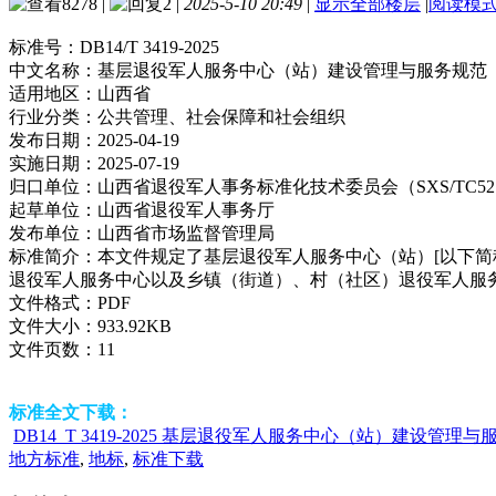
8278
|
2
|
2025-5-10 20:49
|
显示全部楼层
|
阅读模
标准号：
DB14/T 3419-2025
中文名称：
基层退役军人服务中心（站）建设管理与服务规范
适用地区：
山西省
行业分类：
公共管理、社会保障和社会组织
发布日期：
2025-04-19
实施日期：
2025-07-19
归口单位：
山西省退役军人事务标准化技术委员会（SXS/TC5
起草单位：
山西省退役军人事务厅
发布单位：
山西省市场监督管理局
标准简介：
本文件规定了基层退役军人服务中心（站）[以下简
退役军人服务中心以及乡镇（街道）、村（社区）退役军人服
文件格式：
PDF
文件大小：
933.92KB
文件页数：
11
标准全文下载：
DB14_T 3419-2025 基层退役军人服务中心（站）建设管理与服
地方标准
,
地标
,
标准下载