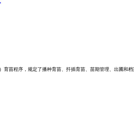
式
longilobus）育苗程序，规定了播种育苗、扦插育苗、苗期管理、