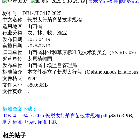
8087
|
6
|
2025-5-10 20:49
|
显示全部楼层
|
阅读模
标准号：
DB14/T 3417-2025
中文名称：
长裂太行菊育苗技术规程
适用地区：
山西省
行业分类：
农、林、牧、渔业
发布日期：
2025-04-19
实施日期：
2025-07-19
归口单位：
山西省林业和草原标准化技术委员会（SXS/TC09）
起草单位：
太原植物园
发布单位：
山西省市场监督管理局
标准简介：
本文件确立了长裂太行菊（Opisthopappus 
文件格式：
PDF
文件大小：
880.63KB
文件页数：
7
标准全文下载：
DB14_T 3417-2025 长裂太行菊育苗技术规程.pdf
(880.63 KB)
地方标准
,
地标
,
标准下载
相关帖子