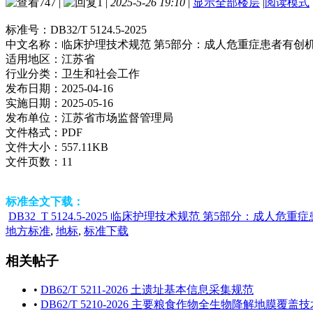
747
|
1
|
2025-5-26 19:10
|
显示全部楼层
|
阅读模式
标准号：
DB32/T 5124.5-2025
中文名称：
临床护理技术规范 第5部分：成人危重症患者有创
适用地区：
江苏省
行业分类：
卫生和社会工作
发布日期：
2025-04-16
实施日期：
2025-05-16
发布单位：
江苏省市场监督管理局
文件格式：
PDF
文件大小：
557.11KB
文件页数：
11
标准全文下载：
DB32_T 5124.5-2025 临床护理技术规范 第5部分：成人危
地方标准
,
地标
,
标准下载
相关帖子
•
DB62/T 5211-2026 土遗址基本信息采集规范
•
DB62/T 5210-2026 主要粮食作物全生物降解地膜覆盖