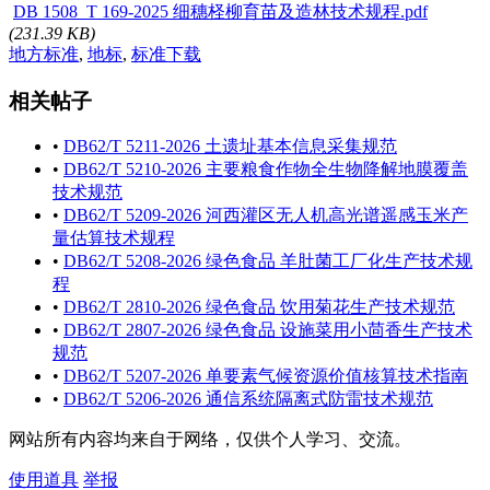
DB 1508_T 169-2025 细穗柽柳育苗及造林技术规程.pdf
(231.39 KB)
地方标准
,
地标
,
标准下载
相关帖子
•
DB62/T 5211-2026 土遗址基本信息采集规范
•
DB62/T 5210-2026 主要粮食作物全生物降解地膜覆盖
技术规范
•
DB62/T 5209-2026 河西灌区无人机高光谱遥感玉米产
量估算技术规程
•
DB62/T 5208-2026 绿色食品 羊肚菌工厂化生产技术规
程
•
DB62/T 2810-2026 绿色食品 饮用菊花生产技术规范
•
DB62/T 2807-2026 绿色食品 设施菜用小茴香生产技术
规范
•
DB62/T 5207-2026 单要素气候资源价值核算技术指南
•
DB62/T 5206-2026 通信系统隔离式防雷技术规范
网站所有内容均来自于网络，仅供个人学习、交流。
使用道具
举报