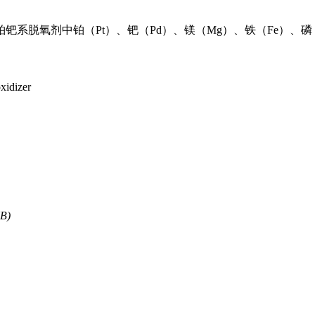
系脱氧剂中铂（Pt）、钯（Pd）、镁（Mg）、铁（Fe）、磷
xidizer
KB)