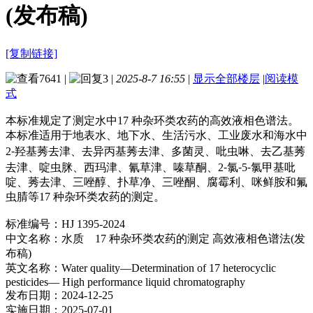
(发布稿)
[复制链接]
7641
|
3
|
2025-8-7 16:55
|
显示全部楼层
|
阅读模
式
本标准规定了测定水中17 种杂环类农药的高效液相色谱法。
本标准适用于地表水、地下水、生活污水、工业废水和海水中
2⁃羟基莠去津、去异丙基莠去津、多菌灵、吡虫啉、去乙基莠
去津、啶虫脒、西玛津、氰草津、嗪草酮、2⁃氯⁃5⁃氯甲基吡
啶、莠去津、三唑醇、扑草净、三唑酮、腐霉利、咪鲜胺和氟
虫腈等17 种杂环类农药的测定。
标准编号：HJ 1395-2024
中文名称：水质 17 种杂环类农药的测定 高效液相色谱法(发
布稿)
英文名称：Water quality—Determination of 17 heterocyclic
pesticides— High performance liquid chromatography
发布日期：2024-12-25
实施日期：2025-07-01