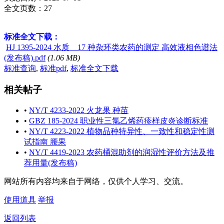
全文页数：27
标准全文下载：
HJ 1395-2024 水质 17 种杂环类农药的测定 高效液相色谱法
(发布稿).pdf
(1.06 MB)
标准查询
,
标准pdf
,
标准全文下载
相关帖子
•
NY/T 4233-2022 火龙果 种苗
•
GBZ 185-2024 职业性三氯乙烯药疹样皮炎诊断标准
•
NY/T 4223-2022 植物品种特异性、一致性和稳定性测
试指南 腰果
•
NY/T 4419-2023 农药桶混助剂的润湿性评价方法及推
荐用量(发布稿)
网站所有内容均来自于网络，仅供个人学习、交流。
使用道具
举报
返回列表