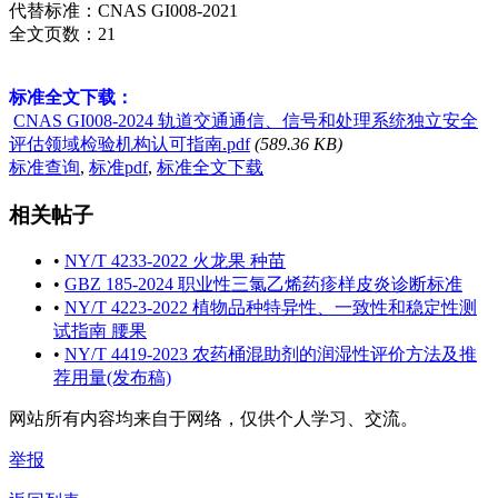
代替标准：CNAS GI008-2021
全文页数：21
标准全文下载：
CNAS GI008-2024 轨道交通通信、信号和处理系统独立安全
评估领域检验机构认可指南.pdf
(589.36 KB)
标准查询
,
标准pdf
,
标准全文下载
相关帖子
•
NY/T 4233-2022 火龙果 种苗
•
GBZ 185-2024 职业性三氯乙烯药疹样皮炎诊断标准
•
NY/T 4223-2022 植物品种特异性、一致性和稳定性测
试指南 腰果
•
NY/T 4419-2023 农药桶混助剂的润湿性评价方法及推
荐用量(发布稿)
网站所有内容均来自于网络，仅供个人学习、交流。
举报