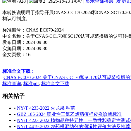
7928
|
2
|
2025-10-13 14:47
|
显示全部楼层
|
阅读模
本转换说明用于指导开展CNAS-CC170:2024和CNAS-SC
构认可制度。
标准编号：CNAS EC070-2024
中文名称：关于CNAS-CC170和SC170认可规范换版的认可转
发布日期：2024-09-30
实施日期：2024-09-30
全文页数：16
标准全文下载：
CNAS EC070-2024 关于CNAS-CC170和SC170认可规范换版
标准查询
,
标准pdf
,
标准全文下载
相关帖子
•
NY/T 4233-2022 火龙果 种苗
•
GBZ 185-2024 职业性三氯乙烯药疹样皮炎诊断标准
•
NY/T 4223-2022 植物品种特异性、一致性和稳定性测
•
NY/T 4419-2023 农药桶混助剂的润湿性评价方法及推