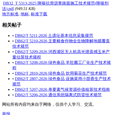
DB32_T 5313-2025 降噪抗滑沥青路面施工技术规范(降噪剂
法).pdf
(949.51 KB)
地方标准
,
地标
,
标准下载
相关帖子
•
DB62/T 5211-2026 土遗址基本信息采集规范
•
DB62/T 5210-2026 主要粮食作物全生物降解地膜覆盖
技术规范
•
DB62/T 5209-2026 河西灌区无人机高光谱遥感玉米产
量估算技术规程
•
DB62/T 5208-2026 绿色食品 羊肚菌工厂化生产技术规
程
•
DB62/T 2810-2026 绿色食品 饮用菊花生产技术规范
•
DB62/T 2807-2026 绿色食品 设施菜用小茴香生产技术
规范
•
DB62/T 5207-2026 单要素气候资源价值核算技术指南
•
DB62/T 5206-2026 通信系统隔离式防雷技术规范
网站所有内容均来自于网络，仅供个人学习、交流。
举报