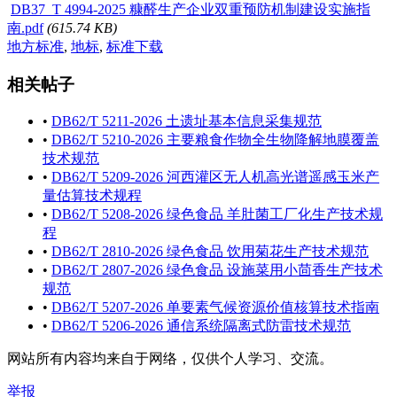
DB37_T 4994-2025 糠醛生产企业双重预防机制建设实施指
南.pdf
(615.74 KB)
地方标准
,
地标
,
标准下载
相关帖子
•
DB62/T 5211-2026 土遗址基本信息采集规范
•
DB62/T 5210-2026 主要粮食作物全生物降解地膜覆盖
技术规范
•
DB62/T 5209-2026 河西灌区无人机高光谱遥感玉米产
量估算技术规程
•
DB62/T 5208-2026 绿色食品 羊肚菌工厂化生产技术规
程
•
DB62/T 2810-2026 绿色食品 饮用菊花生产技术规范
•
DB62/T 2807-2026 绿色食品 设施菜用小茴香生产技术
规范
•
DB62/T 5207-2026 单要素气候资源价值核算技术指南
•
DB62/T 5206-2026 通信系统隔离式防雷技术规范
网站所有内容均来自于网络，仅供个人学习、交流。
举报