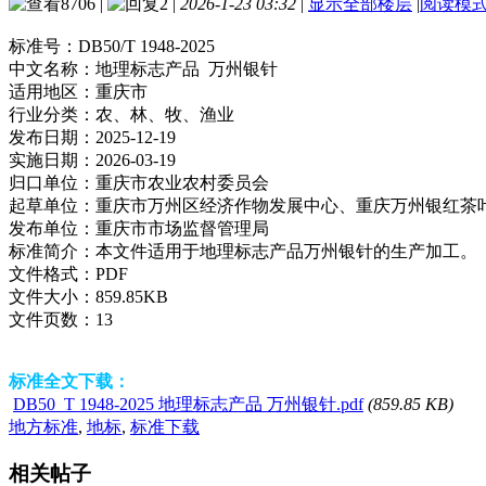
8706
|
2
|
2026-1-23 03:32
|
显示全部楼层
|
阅读模
标准号：
DB50/T 1948-2025
中文名称：
地理标志产品 万州银针
适用地区：
重庆市
行业分类：
农、林、牧、渔业
发布日期：
2025-12-19
实施日期：
2026-03-19
归口单位：
重庆市农业农村委员会
起草单位：
重庆市万州区经济作物发展中心、重庆万州银红茶
发布单位：
重庆市市场监督管理局
标准简介：
本文件适用于地理标志产品万州银针的生产加工。
文件格式：
PDF
文件大小：
859.85KB
文件页数：
13
标准全文下载：
DB50_T 1948-2025 地理标志产品 万州银针.pdf
(859.85 KB)
地方标准
,
地标
,
标准下载
相关帖子