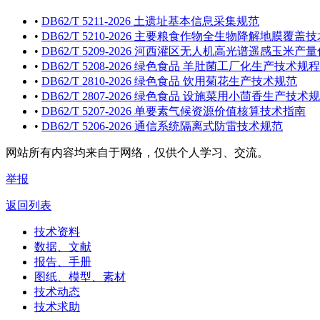
•
DB62/T 5211-2026 土遗址基本信息采集规范
•
DB62/T 5210-2026 主要粮食作物全生物降解地膜覆盖
•
DB62/T 5209-2026 河西灌区无人机高光谱遥感玉米
•
DB62/T 5208-2026 绿色食品 羊肚菌工厂化生产技术规程
•
DB62/T 2810-2026 绿色食品 饮用菊花生产技术规范
•
DB62/T 2807-2026 绿色食品 设施菜用小茴香生产技术
•
DB62/T 5207-2026 单要素气候资源价值核算技术指南
•
DB62/T 5206-2026 通信系统隔离式防雷技术规范
网站所有内容均来自于网络，仅供个人学习、交流。
举报
返回列表
技术资料
数据、文献
报告、手册
图纸、模型、素材
技术动态
技术求助