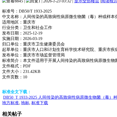
8845
|
1
|
2026-1-23 03:32
|
显示全部楼层
|
阅读模
标准号：
DB50/T 1933-2025
中文名称：
人间传染的高致病性病原微生物菌（毒）种或样本
适用地区：
重庆市
行业分类：
卫生和社会工作
发布日期：
2025-12-19
实施日期：
2026-03-19
归口单位：
重庆市卫生健康委员会
起草单位：
重庆市人口和计划生育科学技术研究院、重庆市疾
发布单位：
重庆市市场监督管理局
标准简介：
本文件适用于开展人间传染的高致病性病原微生物
文件格式：
PDF
文件大小：
231.42KB
文件页数：
10
标准全文下载：
DB50_T 1933-2025 人间传染的高致病性病原微生物菌（毒）
地方标准
,
地标
,
标准下载
相关帖子