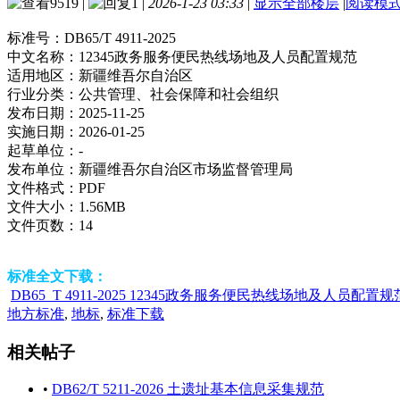
9519
|
1
|
2026-1-23 03:33
|
显示全部楼层
|
阅读模
标准号：
DB65/T 4911-2025
中文名称：
12345政务服务便民热线场地及人员配置规范
适用地区：
新疆维吾尔自治区
行业分类：
公共管理、社会保障和社会组织
发布日期：
2025-11-25
实施日期：
2026-01-25
起草单位：
-
发布单位：
新疆维吾尔自治区市场监督管理局
文件格式：
PDF
文件大小：
1.56MB
文件页数：
14
标准全文下载：
DB65_T 4911-2025 12345政务服务便民热线场地及人员配置规范
地方标准
,
地标
,
标准下载
相关帖子
•
DB62/T 5211-2026 土遗址基本信息采集规范