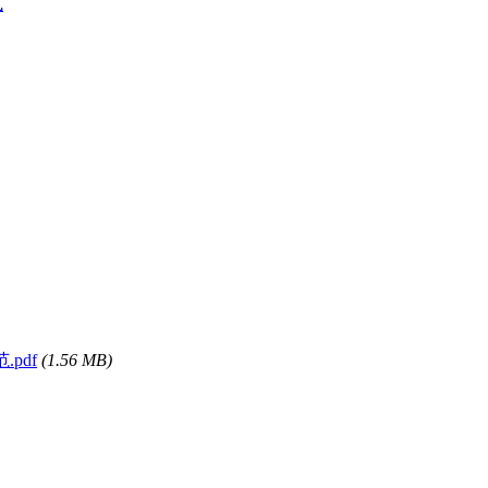
式
.pdf
(1.56 MB)