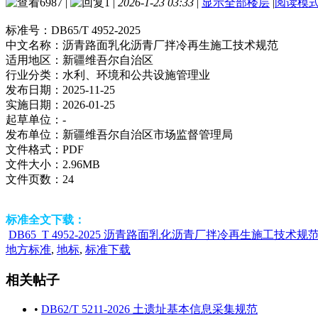
6987
|
1
|
2026-1-23 03:33
|
显示全部楼层
|
阅读模
标准号：
DB65/T 4952-2025
中文名称：
沥青路面乳化沥青厂拌冷再生施工技术规范
适用地区：
新疆维吾尔自治区
行业分类：
水利、环境和公共设施管理业
发布日期：
2025-11-25
实施日期：
2026-01-25
起草单位：
-
发布单位：
新疆维吾尔自治区市场监督管理局
文件格式：
PDF
文件大小：
2.96MB
文件页数：
24
标准全文下载：
DB65_T 4952-2025 沥青路面乳化沥青厂拌冷再生施工技术规范.
地方标准
,
地标
,
标准下载
相关帖子
•
DB62/T 5211-2026 土遗址基本信息采集规范