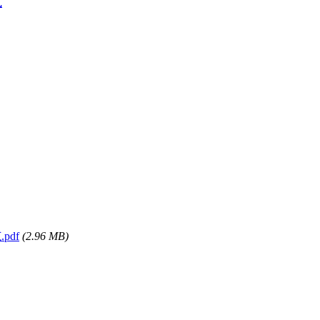
式
pdf
(2.96 MB)