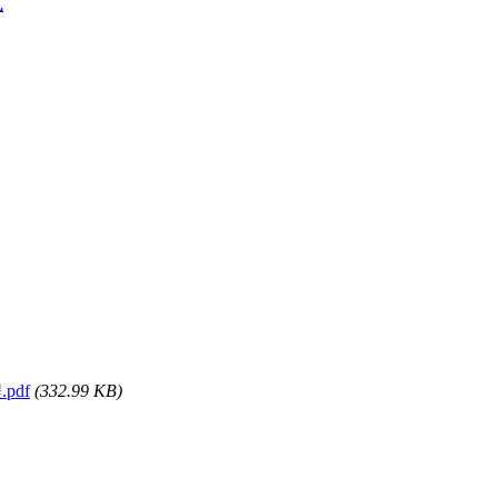
式
pdf
(332.99 KB)