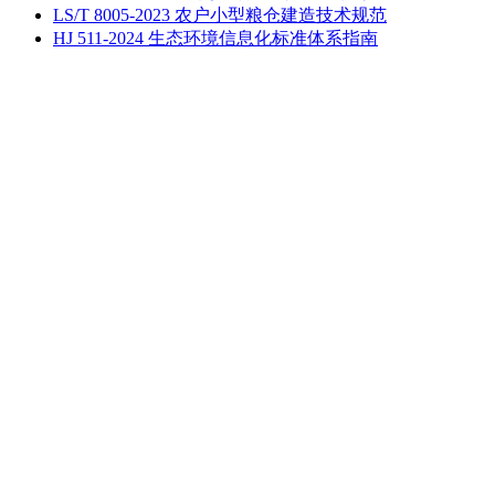
LS/T 8005-2023 农户小型粮仓建造技术规范
HJ 511-2024 生态环境信息化标准体系指南
麦田学社作为一个交流、学习、分享的平台，致力于服务各位
网友。本站所有内容均由网友提供，仅表明其个人的立场或观
点，并不代表麦田学社的立场或观点，本站不对该内容负责。
如其涉及版权问题，请联系客服删除内容。
技术交流
技术信息
技术资料
文献交流
数据中心
数据分享
资料列表
文档手册