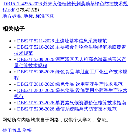
DB15_T 4255-2026 外来入侵植物长刺蒺藜草绿色防控技术规
程.pdf
(375.41 KB)
地方标准
,
地标
,
标准下载
相关帖子
•
DB62/T 5211-2026 土遗址基本信息采集规范
•
DB62/T 5210-2026 主要粮食作物全生物降解地膜覆盖
技术规范
•
DB62/T 5209-2026 河西灌区无人机高光谱遥感玉米产
量估算技术规程
•
DB62/T 5208-2026 绿色食品 羊肚菌工厂化生产技术规
程
•
DB62/T 2810-2026 绿色食品 饮用菊花生产技术规范
•
DB62/T 2807-2026 绿色食品 设施菜用小茴香生产技术
规范
•
DB62/T 5207-2026 单要素气候资源价值核算技术指南
•
DB62/T 5206-2026 通信系统隔离式防雷技术规范
网站所有内容均来自于网络，仅供个人学习、交流。
使用道具
举报