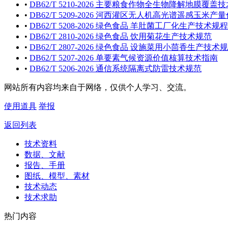
•
DB62/T 5210-2026 主要粮食作物全生物降解地膜覆盖
•
DB62/T 5209-2026 河西灌区无人机高光谱遥感玉米
•
DB62/T 5208-2026 绿色食品 羊肚菌工厂化生产技术规程
•
DB62/T 2810-2026 绿色食品 饮用菊花生产技术规范
•
DB62/T 2807-2026 绿色食品 设施菜用小茴香生产技术
•
DB62/T 5207-2026 单要素气候资源价值核算技术指南
•
DB62/T 5206-2026 通信系统隔离式防雷技术规范
网站所有内容均来自于网络，仅供个人学习、交流。
使用道具
举报
返回列表
技术资料
数据、文献
报告、手册
图纸、模型、素材
技术动态
技术求助
热门内容