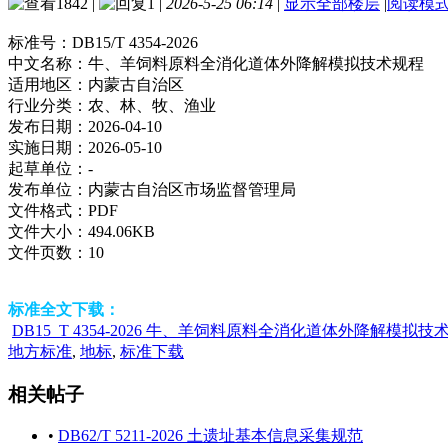
1842
|
1
|
2026-5-25 06:14
|
显示全部楼层
|
阅读模
标准号：
DB15/T 4354-2026
中文名称：
牛、羊饲料原料全消化道体外降解模拟技术规程
适用地区：
内蒙古自治区
行业分类：
农、林、牧、渔业
发布日期：
2026-04-10
实施日期：
2026-05-10
起草单位：
-
发布单位：
内蒙古自治区市场监督管理局
文件格式：
PDF
文件大小：
494.06KB
文件页数：
10
标准全文下载：
DB15_T 4354-2026 牛、羊饲料原料全消化道体外降解模拟技术
地方标准
,
地标
,
标准下载
相关帖子
•
DB62/T 5211-2026 土遗址基本信息采集规范