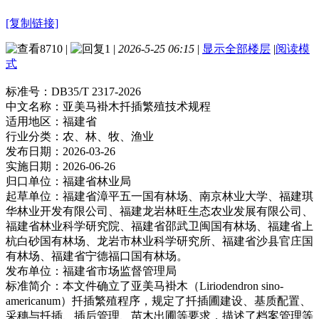
[复制链接]
8710
|
1
|
2026-5-25 06:15
|
显示全部楼层
|
阅读模
式
标准号：
DB35/T 2317-2026
中文名称：
亚美马褂木扦插繁殖技术规程
适用地区：
福建省
行业分类：
农、林、牧、渔业
发布日期：
2026-03-26
实施日期：
2026-06-26
归口单位：
福建省林业局
起草单位：
福建省漳平五一国有林场、南京林业大学、福建琪
华林业开发有限公司、福建龙岩林旺生态农业发展有限公司、
福建省林业科学研究院、福建省邵武卫闽国有林场、福建省上
杭白砂国有林场、龙岩市林业科学研究所、福建省沙县官庄国
有林场、福建省宁德福口国有林场。
发布单位：
福建省市场监督管理局
标准简介：
本文件确立了亚美马褂木（Liriodendron sino-
americanum）扦插繁殖程序，规定了扦插圃建设、基质配置、
采穗与扦插、插后管理、苗木出圃等要求，描述了档案管理等