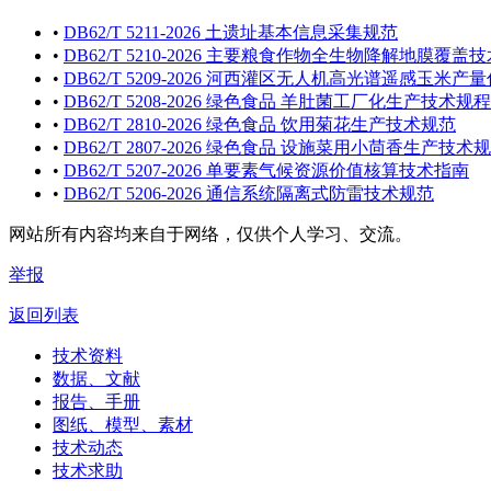
•
DB62/T 5211-2026 土遗址基本信息采集规范
•
DB62/T 5210-2026 主要粮食作物全生物降解地膜覆盖
•
DB62/T 5209-2026 河西灌区无人机高光谱遥感玉米
•
DB62/T 5208-2026 绿色食品 羊肚菌工厂化生产技术规程
•
DB62/T 2810-2026 绿色食品 饮用菊花生产技术规范
•
DB62/T 2807-2026 绿色食品 设施菜用小茴香生产技术
•
DB62/T 5207-2026 单要素气候资源价值核算技术指南
•
DB62/T 5206-2026 通信系统隔离式防雷技术规范
网站所有内容均来自于网络，仅供个人学习、交流。
举报
返回列表
技术资料
数据、文献
报告、手册
图纸、模型、素材
技术动态
技术求助