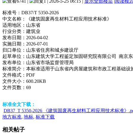
6741
|
1
|
2026-5-25 06:15
|
显示全部楼层
|
阅读模
标准号：
DB37/T 5350-2026
中文名称：
《建筑固废再生材料工程应用技术标准》
适用地区：
山东省
行业分类：
建筑业
发布日期：
2026-04-02
实施日期：
2026-07-01
归口单位：
山东省住房和城乡建设厅
起草单位：
山东建筑大学工程鉴定加固研究院有限公司 南京
发布单位：
山东省市场监督管理局
标准简介：
本标准适用于山东省内房屋建筑和市政工程基础设
文件格式：
PDF
文件大小：
600.20KB
文件页数：
69
标准全文下载：
DB37_T 5350-2026 《建筑固废再生材料工程应用技术标准》.pd
地方标准
,
地标
,
标准下载
相关帖子