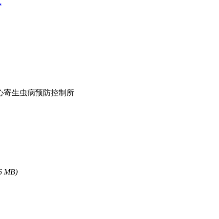
式
心寄生虫病预防控制所
6 MB)