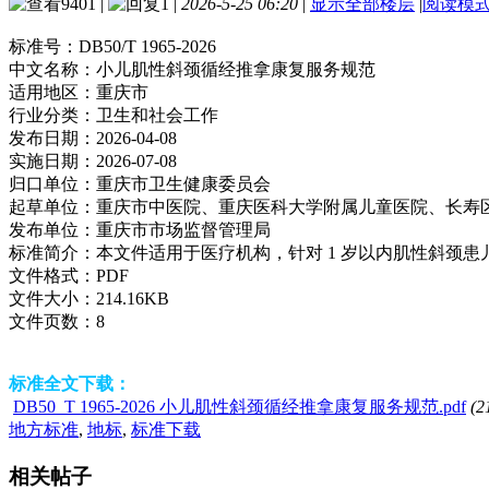
9401
|
1
|
2026-5-25 06:20
|
显示全部楼层
|
阅读模
标准号：
DB50/T 1965-2026
中文名称：
小儿肌性斜颈循经推拿康复服务规范
适用地区：
重庆市
行业分类：
卫生和社会工作
发布日期：
2026-04-08
实施日期：
2026-07-08
归口单位：
重庆市卫生健康委员会
起草单位：
重庆市中医院、重庆医科大学附属儿童医院、长寿
发布单位：
重庆市市场监督管理局
标准简介：
本文件适用于医疗机构，针对 1 岁以内肌性斜颈
文件格式：
PDF
文件大小：
214.16KB
文件页数：
8
标准全文下载：
DB50_T 1965-2026 小儿肌性斜颈循经推拿康复服务规范.pdf
(2
地方标准
,
地标
,
标准下载
相关帖子