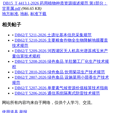
DB15_T 4413.1-2026 药用植物种质资源描述规范 第1部分：
甘草属.pdf
(966.65 KB)
地方标准
,
地标
,
标准下载
相关帖子
•
DB62/T 5211-2026 土遗址基本信息采集规范
•
DB62/T 5210-2026 主要粮食作物全生物降解地膜覆盖
技术规范
•
DB62/T 5209-2026 河西灌区无人机高光谱遥感玉米产
量估算技术规程
•
DB62/T 5208-2026 绿色食品 羊肚菌工厂化生产技术规
程
•
DB62/T 2810-2026 绿色食品 饮用菊花生产技术规范
•
DB62/T 2807-2026 绿色食品 设施菜用小茴香生产技术
规范
•
DB62/T 5207-2026 单要素气候资源价值核算技术指南
•
DB62/T 5206-2026 通信系统隔离式防雷技术规范
网站所有内容均来自于网络，仅供个人学习、交流。
使用道具
举报