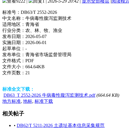
9222
|
1
|
2026-5-29 20:42
|
显示全部楼层
|
阅读模
标准号：
DB63/T 2552-2026
中文名称：
牛病毒性腹泻监测技术
适用地区：
青海省
行业分类：
农、林、牧、渔业
发布日期：
2026-05-07
实施日期：
2026-06-01
起草单位：
-
发布单位：
青海省市场监督管理局
文件格式：
PDF
文件大小：
664.64KB
文件页数：
21
标准全文下载：
DB63_T 2552-2026 牛病毒性腹泻监测技术.pdf
(664.64 KB)
地方标准
,
地标
,
标准下载
相关帖子
•
DB62/T 5211-2026 土遗址基本信息采集规范